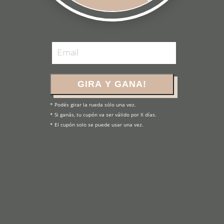
📌
Industria Nacional
GIRA Y GANA!
* Podés girar la rueda sólo una vez.

* Si ganás, tu cupón va ser válido por X días.

Productos
* El cupón solo se puede usar una vez.
relacionados
20
%
20
%
OFF
OFF