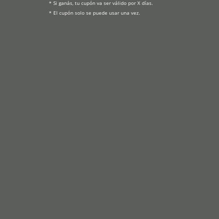
* Si ganás, tu cupón va ser válido por X días.

* El cupón solo se puede usar una vez.
Productos
Información
COMBOS ESPECIALES!
Tips de Uso y Limpieza
COCINA SALUDABLE
Renovación y Pulido
MOMENTO MATE
Preguntas Frecuentes
ASADO PERFECTO
Política de Devolución
MESA COMPLETA
Contacto
Sobre Golden Art
Contactános
541133168217
(011) 33168217