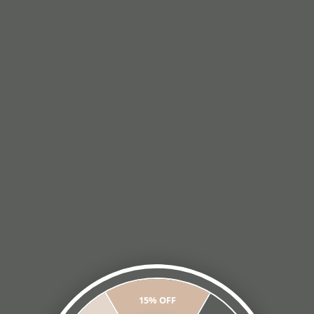
Repuestos gel x 2
Fondue bombe inox 18/8 -
unidades.
perillas metálicas
cromadas.
$17.427,78
(2)
$14.813,61
$121.335,35
$11.850,89
con
$103.135,05
Transferencia o depósito
$82.508,04
con
Transferencia o depósito
COMPRAR
15
%
15% OFF
OFF