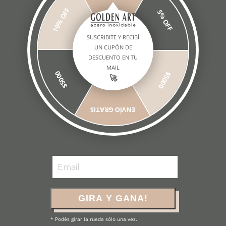
10% OFF
5% OFF
SUSCRIBITE Y RECIBÍ
UN CUPÓN DE
DESCUENTO EN TU
MAIL
$5000
$5000
🚀
Fondue recta inoxidable
430 - económica.
ENVÍO GRATIS
(1)
$117.942,84
$100.251,41
$80.201,13
con
Transferencia o depósito
GIRA Y GANA!
* Podés girar la rueda sólo una vez.
